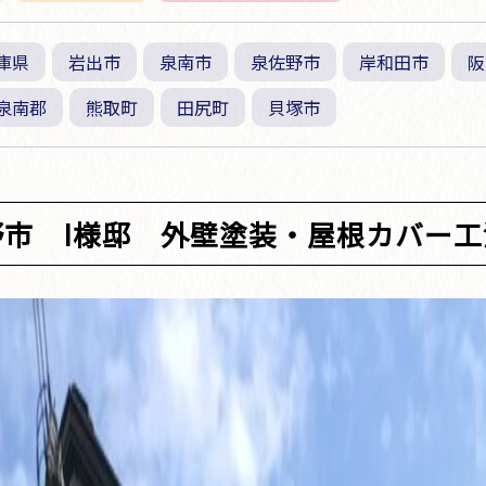
庫県
岩出市
泉南市
泉佐野市
岸和田市
阪
泉南郡
熊取町
田尻町
貝塚市
野市 I様邸 外壁塗装・屋根カバー工