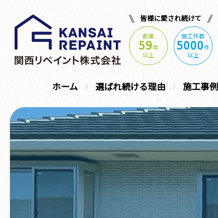
皆様に愛され続けて
創業
施工件数
59
5000
年
件
以上
以上
ホーム
選ばれ続ける理由
施工事例