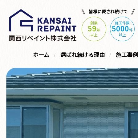
皆様に愛され続けて
創業
施工件数
59
5000
年
件
以上
以上
ホーム
選ばれ続ける理由
施工事例