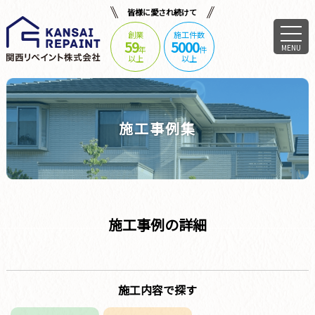
皆様に愛され続けて
創業
施工件数
59
5000
MENU
年
件
以上
以上
施工事例集
施工事例の詳細
施工内容で探す