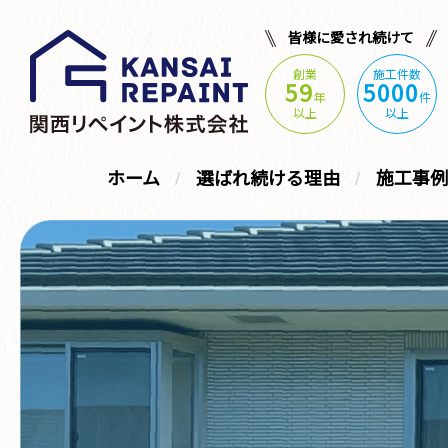
皆様に愛され続けて
創業
施工件数
59
5000
年
件
以上
以上
ホーム
選ばれ続ける理由
施工事例