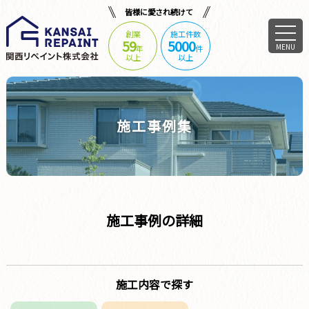
皆様に愛され続けて
創業
施工件数
59
5000
MENU
年
件
以上
以上
施工事例集
施工事例の詳細
施工内容で探す