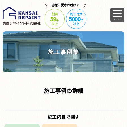
皆様に愛され続けて
創業
施工件数
59
5000
MENU
年
件
以上
以上
施工事例集
施工事例の詳細
施工内容で探す