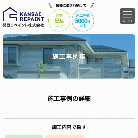
皆様に愛され続けて
創業
施工件数
59
5000
MENU
年
件
以上
以上
施工事例集
施工事例の詳細
施工内容で探す