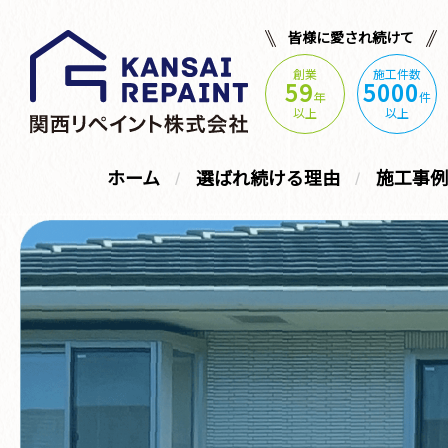
皆様に愛され続けて
創業
施工件数
59
5000
年
件
以上
以上
ホーム
選ばれ続ける理由
施工事例