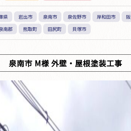
庫県
岩出市
泉南市
泉佐野市
岸和田市
阪
泉南郡
熊取町
田尻町
貝塚市
泉南市 M様 外壁・屋根塗装工事