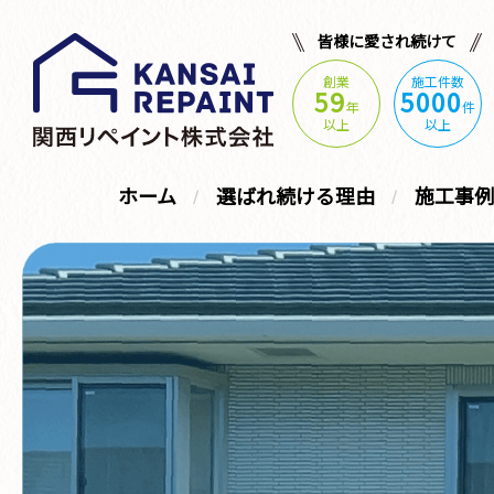
皆様に愛され続けて
創業
施工件数
59
5000
年
件
以上
以上
ホーム
選ばれ続ける理由
施工事例