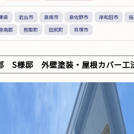
庫県
岩出市
泉南市
泉佐野市
岸和田市
阪
泉南郡
熊取町
田尻町
貝塚市
郡 S様邸 外壁塗装・屋根カバー工