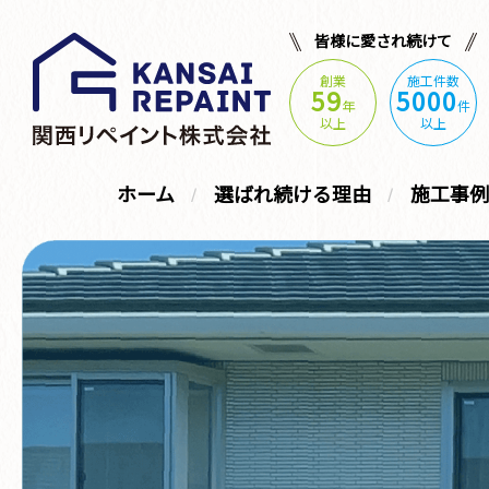
皆様に愛され続けて
創業
施工件数
59
5000
年
件
以上
以上
ホーム
選ばれ続ける理由
施工事例