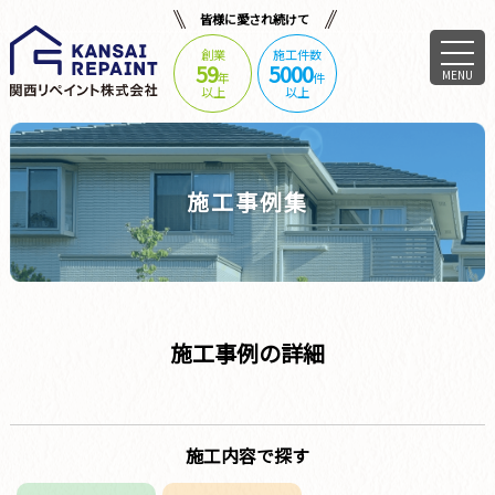
皆様に愛され続けて
創業
施工件数
59
5000
MENU
年
件
以上
以上
施工事例集
施工事例の詳細
施工内容で探す