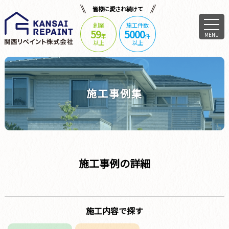
皆様に愛され続けて
創業
施工件数
59
5000
MENU
年
件
以上
以上
施工事例集
施工事例の詳細
施工内容で探す