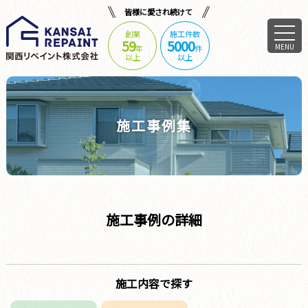
皆様に愛され続けて
創業
施工件数
59
5000
MENU
年
件
以上
以上
施工事例集
施工事例の詳細
施工内容で探す