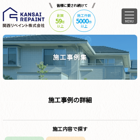
皆様に愛され続けて
創業
施工件数
59
5000
MENU
年
件
以上
以上
施工事例集
施工事例の詳細
施工内容で探す