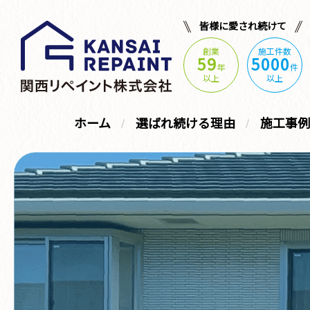
皆様に愛され続けて
創業
施工件数
59
5000
年
件
以上
以上
ホーム
選ばれ続ける理由
施工事例