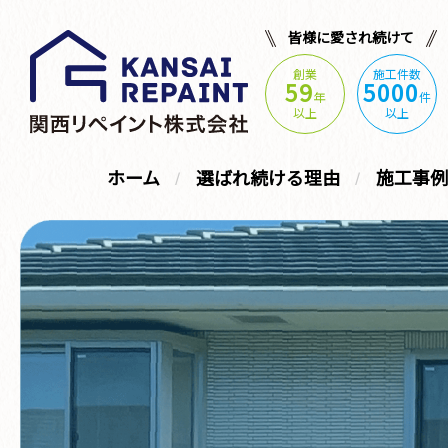
皆様に愛され続けて
創業
施工件数
59
5000
年
件
以上
以上
ホーム
選ばれ続ける理由
施工事例