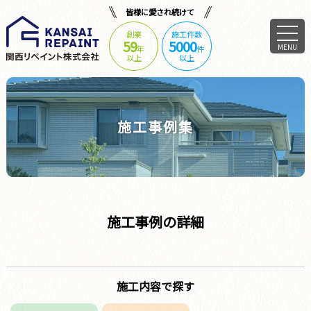
皆様に愛され続けて
創業
施工件数
59
5000
MENU
年
件
以上
以上
施工事例集
施工事例の詳細
施工内容で探す