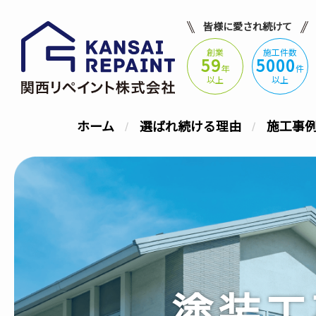
皆様に愛され続けて
創業
施工件数
59
5000
年
件
以上
以上
ホーム
選ばれ続ける理由
施工事
塗装工